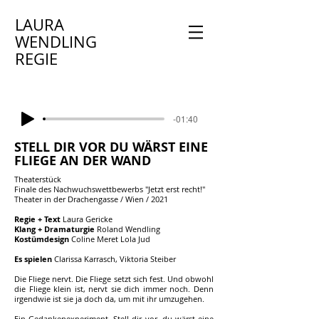
LAURA
WENDLING
REGIE
-01:40
STELL DIR VOR DU WÄRST EINE
FLIEGE AN DER WAND
Theaterstück
Finale des Nachwuchswettbewerbs "Jetzt erst recht!"
Theater in der Drachengasse / Wien / 2021
Regie + Text
Laura Gericke
Klang + Dramaturgie
Roland Wendling
Kostümdesign
Coline Meret Lola Jud
Es spielen
Clarissa Karrasch, Viktoria Steiber
Die Fliege nervt. Die Fliege setzt sich fest. Und obwohl
die Fliege klein ist, nervt sie dich immer noch. Denn
irgendwie ist sie ja doch da, um mit ihr umzugehen.
Ein Gedankenexperiment. Stell dir vor, du wärst eine